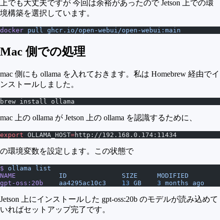
上でも大丈夫ですが 今回は余裕があったので Jetson 上での環
境構築を選択しています。
docker
 pull
 ghcr.io/open-webui/open-webui:main
Mac 側での処理
mac 側にも ollama を入れておきます。私は Homebrew 経由でイ
ンストールしました。
brew install ollama
mac 上の ollama が Jetson 上の ollama を認識するために、
export
 OLLAMA_HOST
=
http://192.168.0.174:11434
の環境変数を設定します。この状態で
$
 ollama
 list
NAME
           ID
              SIZE
     MODIFIED
gpt-oss:20b
    aa4295ac10c3
    13
 GB
    3
 months
 ago
Jetson 上にインストールした gpt-oss:20b のモデルが読み込めて
いればセットアップ完了です。