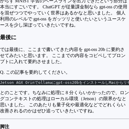
からず MNIST 学習のベースラインを出力できたという部分は
本当にすごいです。 ChatGPT が従量課金制なら gpt-oss の使用
を混ぜつつでやっていく世界はあるかなと思いました。 個人
利用のレベルで gpt-oss をガッツリと使いたいというユースケ
ースを少し深ぼっていきたいですね。
最後に
では最後に、ここまで書いてきた内容を gpt-oss 20b に要約さ
せてみたいと思います。 ここまでの内容をコピペしてプロン
プトに入れて要約させました。
Q. この記事を要約してください。
Jetson AGX Orinでollamaにgpt-oss20bをインストー
とのことです。ちなみに処理に 8 分くらいかかったので、ロン
グコンテキストの処理はローカル環境（Jetson）の限界かなと
思いました。 このあたりも量子化や最適化などでどれくらい
改善されるのかはぜひ追っていきたいですね。
脚注