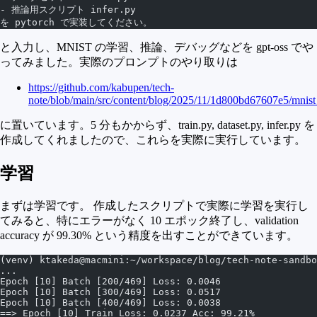
- 推論用スクリプト infer.py
を pytorch で実装してください。
と入力し、MNIST の学習、推論、デバッグなどを gpt-oss でや
ってみました。実際のプロンプトのやり取りは
https://github.com/kabupen/tech-
note/blob/main/src/content/blog/2025/11/1d800bd67607e5/mnis
に置いています。5 分もかからず、train.py, dataset.py, infer.py を
作成してくれましたので、これらを実際に実行しています。
学習
まずは学習です。 作成したスクリプトで実際に学習を実行し
てみると、特にエラーがなく 10 エポック終了し、validation
accuracy が 99.30% という精度を出すことができています。
(venv) ktakeda@macmini:~/workspace/blog/tech-note-sandb
...
Epoch [10] Batch [200/469] Loss: 0.0046
Epoch [10] Batch [300/469] Loss: 0.0517
Epoch [10] Batch [400/469] Loss: 0.0038
==> Epoch [10] Train Loss: 0.0237 Acc: 99.21%