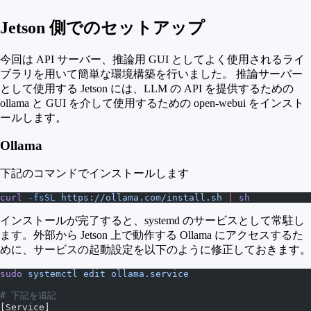
Jetson 側でのセットアップ
今回は API サーバー、推論用 GUI としてよく使用されるライ
ブラリを用いて簡単な環境構築を行いました。 推論サーバー
として使用する Jetson には、LLM の API を提供するための
ollama と GUI を介して使用するための open-webui をインスト
ールします。
Ollama
下記のコマンドでインストールします
curl
 -fsSL
 https://ollama.com/install.sh
 |
 sh
インストールが完了すると、systemd のサービスとして常駐し
ます。外部から Jetson 上で動作する Ollama にアクセスするた
めに、サービスの起動設定を以下のように修正しておきます。
sudo
 systemctl
 edit
 ollama.service
# 下記を追記
[Service]