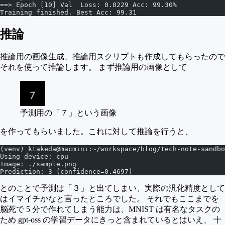
==> Epoch [10] Val  Loss: 0.0229 Acc: 99.30%
Training finished. Best Acc: 99.31
推論
推論用の画像生成、推論用スクリプトも作成してもらったので
それを使って推論します。 まず推論用の画像として
予測用の「７」という画像
を作ってもらいました。これに対して推論を行うと、
(venv) ktakeda@macmini:~/workspace/blog/tech-note-sandbo
Using device: cpu
Image: ./sample.png
Prediction: 3 (confidence=0.4697)
とのことで予測は「３」と出てしまい、実際の汎化精度として
はイマイチかなと言ったところでした。 それでもここまでを
脳死で 5 分で作れてしまう能力は、MNIST は有名なタスクの
ため gpt-oss の学習データにきっと含まれているとはいえ、 十