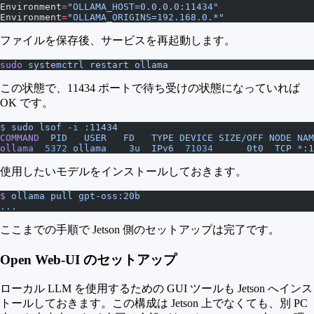
Environment
=
"OLLAMA_HOST=0.0.0.0:11434"
Environment
=
"OLLAMA_ORIGINS=192.168.0.*"
ファイルを保存後、サービスを再起動します。
sudo
 systemctrl
 restart
 ollama
この状態で、11434 ポートで待ち受けの状態になっていれば
OK です。
$
 sudo
 lsof
 -i
 :11434
COMMAND
  PID
   USER
   FD
   TYPE
 DEVICE
 SIZE/OFF
 NODE
 NAM
ollama
  5372
 ollama
    3u
  IPv6
  71034
      0t0
  TCP
 *
:1
使用したいモデルをインストールしておきます。
$
 ollama
 pull
 gpt-oss:20b
...
ここまでの手順で Jetson 側のセットアップは完了です。
Open Web-UI のセットアップ
ローカル LLM を使用するための GUI ツールも Jetson へインス
トールしておきます。この構成は Jetson 上でなくても、別 PC