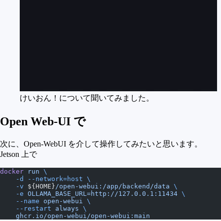
けいおん！について聞いてみました。
Open Web-UI で
次に、Open-WebUI を介して操作してみたいと思います。
Jetson 上で
docker
 run
 \
    -d
 --network=host
 \
    -v
 ${HOME}
/open-webui:/app/backend/data
 \
    -e
 OLLAMA_BASE_URL=http://127.0.0.1:11434
 \
    --name
 open-webui
 \
    --restart
 always
 \
    ghcr.io/open-webui/open-webui:main