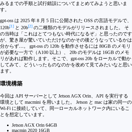
みるまでの手順と試行錯誤についてまとめてみようと思いま
す。
gpt-oss は 2025 年 8 月 5 日に公開された OSS の言語モデルで、
[1]
[2]
120b
と 20b
の二種類のモデルがリリースされました。 そ
の当時は「これはとてつもない時代になるぞ」と思ったのです
が、驚き屋が驚いていただけなのかその後どうなっているかは
分からず…。 gpt-oss の 120b を動作させるには 80GB のメモリ
が必要な一方で（A100 以上）、 20b のモデルは 16GB のメモ
リがあれば動作します。そこで、gpt-oss 20b をローカルで動か
してみて、どういったものなのかを改めて見てみたいなと思い
ます。
環境構築
今回は API サーバーとして Jetson AGX Orin、API を実行する
環境として macmini を用いました。 Jetson と mac は家の同一の
Wi-Fi に接続していて、同一ローカルネットワーク内にいるこ
とを想定しています。
Jetson AGX Orin 64GB
macmin 2020 16GB