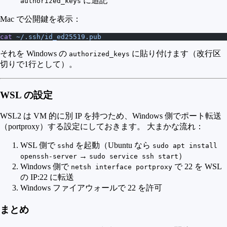
に追記
authorized_keys
Mac で公開鍵を表示：
cat
 ~/.ssh/id_ed25519.pub
それを Windows の
に貼り付けます（改行区
authorized_keys
切りで1行として）。
WSL の設定
WSL2 は VM 的に別 IP を持つため、Windows 側でポート転送
（portproxy）する設定にしておきます。 大まかな流れ：
WSL 側で
を起動（Ubuntu なら
sshd
sudo apt install
→
）
openssh-server
sudo service ssh start
Windows 側で
で 22 を WSL
netsh interface portproxy
の IP:22 に転送
Windows ファイアウォールで 22 を許可
まとめ