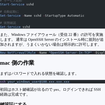
# サービス起動
Start-Service
 sshd
# 自動起動に
Set-Service
 -
Name sshd 
-
StartupType Automatic
# 状態確認
Get-Service
 sshd
また、Windows ファイアウォール（受信 22 番）の許可を実施
します。 通常は OpenSSH Server のインストール時に規則が追
加されますが、うまくいかない場合は明示的に許可します。
New-NetFirewallRule
 -
Name 
"OpenSSH-Server-In-TCP"
 -
Displ
mac 側の作業
まずはパスワードで入れる状態を確認します。
ssh
 your_windows_user@100.xxx.xxx.xxx
初回はホスト鍵確認が出るので
。ログインできれば SSH
yes
経路は完成です。
鍵認証にする