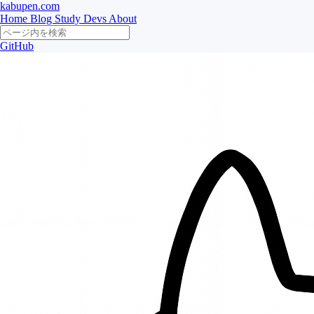
kabupen.com
Home
Blog
Study
Devs
About
GitHub