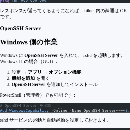
ping
 100.xxx.xxx.xxx
レスポンスが返ってくるようになれば、tailnet 内の疎通は OK
です。
OpenSSH Server
Windows 側の作業
Windows に
OpenSSH Server
を入れて、
を起動します。
sshd
Windows 11 の場合（GUI）:
設定 →
アプリ
→
オプション機能
機能を追加
を開く
OpenSSH Server
を追加してインストール
PowerShell（管理者）でも可能です：
# OpenSSH Server を追加
Add-WindowsCapability
 -
Online 
-
Name OpenSSH.Server~~~~
0.
sshd サービスの起動と自動起動を設定しておきます。