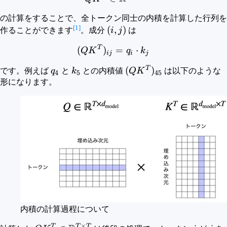
の計算をすることで、全トークン同士の内積を計算した行列を
[1]
(i,
(
,
)
作ることができます
。成分
i
j
は
j)
T
(QK^T)_{ij} = q_i \cdot k
(
)
=
⋅
Q
K
q
k
ij
i
j
T
q_4
k_5
(QK^T)_{45}
(
)
です。例えば
q
と
k
との内積値
Q
K
は以下のような
4
5
45
形になります。
内積の計算過程について
×
T
T
T