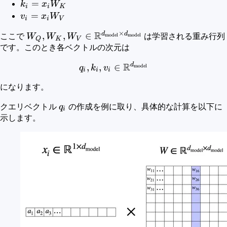
x_i
k_i =
=
k
x
W
i
i
K
W_Q
x_i
v_i
=
v
x
W
i
i
V
W_K
=
×
R
d
d
W_Q, W_K, W_V \in
,
,
∈
ここで
W
W
W
は学習される重み行列
model
model
x_i
Q
K
V
\mathbb{R}^{d_{{\rm{model}}}
です。このとき各ベクトルの次元は
W_V
\times d_{{\rm{model}}}}
R
d
q_i, k_i, v_i \in \mathb
,
,
∈
model
q
k
v
i
i
i
になります。
q_i
クエリベクトル
q
の作成を例に取り、具体的な計算を以下に
i
示します。