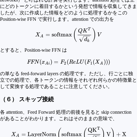
にどのトークンに着目するかという発想で情報を収集してきま
したが、次に作成した情報をどのように処理するかをこの
Position-wise FFN で実行します。attention での出力を
T
X_A = {\rm{softmax}} \le
(
)
Q
K
=
softmax
X
V
A
d
k
とすると、Position-wise FFN は
(
)
=
(
FFN(x_{Ai}) = F_2(ReLU
(
(
)))
FFN
x
F
R
e
LU
F
X
2
1
A
i
A
の単なる feed-forward layers の処理です。ただし、行ごとに独
立での処理で、各トークンの情報をそれぞれ何らかの特徴量と
して変換する処理であることに注意してください。
（６） スキップ接続
各 attention、Feed Forward 処理の前後を見ると skip connection
があることがわかります。これはそのままの意味で、
T
Q
K
\begin{align*} X_A &= \r
(
(
)
)
=
LayerNorm
softmax
V
+
X
X
A