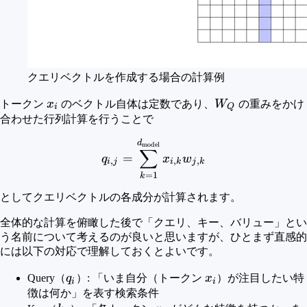
クエリベクトルを作成する場合の計算例
x_i
W_Q
トークン
x
のベクトル自体は定数であり、
W
の重みをかけ
i
Q
合わせた行列計算を行うことで
q_{i,j} = \sum_{k=1}^{d
d
model
∑
=
q
x
w
,
,
,
i
j
i
k
j
k
=
1
k
としてクエリベクトルの各成分が計算されます。
全体的な計算を俯瞰した後で「クエリ、キー、バリュー」とい
う名前について考えるのが良いと思いますが、ひとまず直感的
には以下の対応で理解しておくとよいです。
q_i
x_i
Query（
q
）: 「いま自分（トークン
x
）が注目したい特
i
i
徴は何か」を表す検索条件