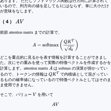
あります。 ただしソフトマックス関数は行方向に計算されて
いるので、列方向の値を足しても1にはならず、単に大小だけ
が意味をなします。
A
（４）
A
V
V
前節 attention matrix までの計算で、
T
A = {\rm{softmax}} \left
(
)
Q
K
=
softmax
A
d
k
どこを重点的に見るかを表す情報を計算することができまし
た。次にその重みを使って実際の特徴ベクトルを作成するかを
A
計算します。attention matrix
A
は softmax の演算が掛かってい
T
QK^T
るので、トークンの情報は
Q
K
で内積値として混ざってい
るものの確率値になっているので特徴ベクトルとしてはそのま
ま使用できません。
V
そこで、バリュー
V
を用いて
A V
A
V