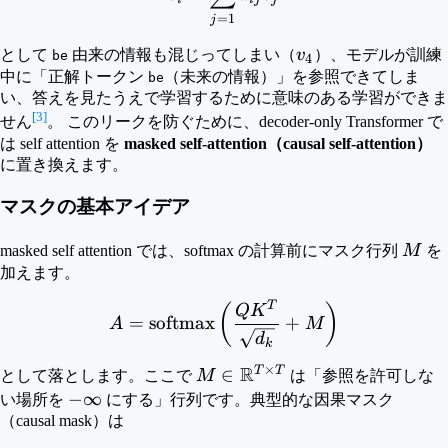
=
1
j
v_4
として
由来の情報も混じってしまい（
v
）、モデルが訓練
be
4
中に「正解トークン
（未来の情報）」を参照できてしま
be
い、答えを見たうえで学習するために意味のある学習ができま
[3]
せん
。 このリークを防ぐために、decoder-only Transformer で
は self attention を
masked self-attention（causal self-attention）
に置き換えます。
マスクの基本アイデア
M
masked self attention では、softmax の計算前にマスク行列
M
を
加えます。
T
A = {\rm{softmax}} \left
(
)
Q
K
=
softmax
+
A
M
d
k
×
R
T
T
M\in\mathbb{R}^{T\times
∈
として落とします。ここで
M
は「参照を許可しな
T}
-
−
∞
い場所を
にする」行列です。典型的な因果マスク
\infty
（causal mask）は