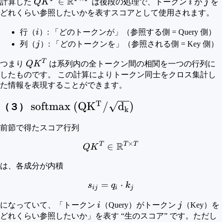
R
QK^T\in\mathbb{R}^{T\times
∈
i
j
計算した
Q
K
は後段の処理で、トークン
i
が
j
を
T}
どれくらい参照したいかを表すスコアとして使用されます。
i
行（
i
）: 「どのトークンが」（参照する側 = Query 側）
j
列（
j
）: 「どのトークンを」（参照される側 = Key 側）
T
QK^T
つまり
Q
K
は系列内の全トークン間の相関を一つの行列に
したものです。 この計算によりトークン同士をクロス集計し
た情報を表現することができます。
T
\rm{softmax}~
softmax
(
Q
K
/
d
)
（３）
k
(QK^T /
前節で得たスコア行列
\sqrt{d_k})
×
R
T
T
T
QK^T \in \mathbb{R}^{T
∈
Q
K
は、各成分が内積
=
s_{ij} = q_i \cdot k_j
⋅
s
q
k
ij
i
j
i
j
になっていて、「トークン
i
（Query）がトークン
j
（Key）を
どれくらい参照したいか」を表す “生のスコア” です。ただし