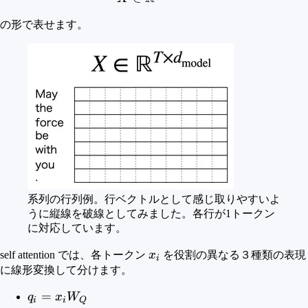
の形で表せます。
系列の行列例。行ベクトルとして感じ取りやすいよ
うに縦線を破線としてみました。各行が1トークン
に対応しています。
x_i
self attention では、各トークン
x
を役割の異なる３種類の表現
i
に線形変換して分けます。
q_i =
=
q
x
W
i
i
Q