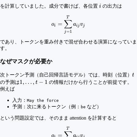
i
を計算していました。成分で書けば、各位置
i
の出力は
o_i = \sum_{j=1}^T a_{ij
T
∑
=
o
a
v
i
ij
j
=
1
j
であり、トークンを重み付きで混ぜ合わせる演算になっていま
す。
なぜマスクが必要か
t
次トークン予測（自己回帰言語モデル）では、時刻（位置）
t
1,\dots,t-
1
,
…
,
−
1
の予測は
t
の情報だけから行うことが前提です。
1
例えば
入力：
May the force
予測：次に来るトークン（例：
など）
be
という問題設定では、そのまま attention を計算すると
o_i = \sum_{j=1}^T a_{ij
T
∑
=
o
a
v
i
ij
j