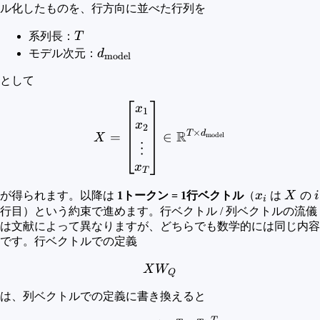
ル化したものを、行方向に並べた行列を
T
系列長：
T
d_{\text{model}}
モデル次元：
d
model
として
X = \begin{bmatrix} x_1 
x
1
x
2
×
R
T
d
=
∈
model
X
⋮
x
T
x_i
X
i
が得られます。以降は
1トークン = 1行ベクトル
（
x
は
X
の
i
i
行目）という約束で進めます。行ベクトル / 列ベクトルの流儀
は文献によって異なりますが、どちらでも数学的には同じ内容
です。行ベクトルでの定義
XW_Q
X
W
Q
は、列ベクトルでの定義に書き換えると