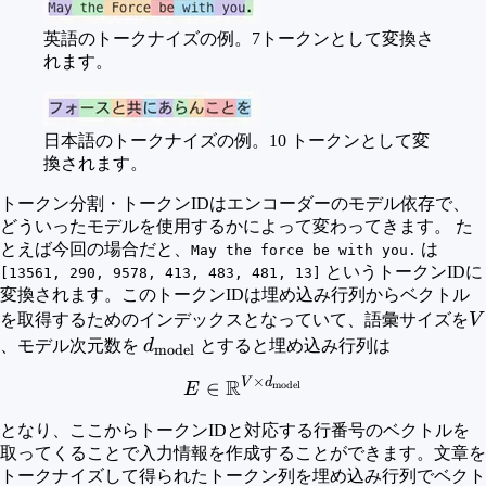
英語のトークナイズの例。7トークンとして変換さ
れます。
日本語のトークナイズの例。10 トークンとして変
換されます。
トークン分割・トークンIDはエンコーダーのモデル依存で、
どういったモデルを使用するかによって変わってきます。 た
とえば今回の場合だと、
は
May the force be with you.
というトークンIDに
[13561, 290, 9578, 413, 483, 481, 13]
変換されます。このトークンIDは埋め込み行列からベクトル
V
を取得するためのインデックスとなっていて、語彙サイズを
V
d_{\rm{model}}
、モデル次元数を
d
とすると埋め込み行列は
model
×
R
V
d
E \in \mathbb{R}^{V\ti
∈
model
E
となり、ここからトークンIDと対応する行番号のベクトルを
取ってくることで入力情報を作成することができます。文章を
トークナイズして得られたトークン列を埋め込み行列でベクト