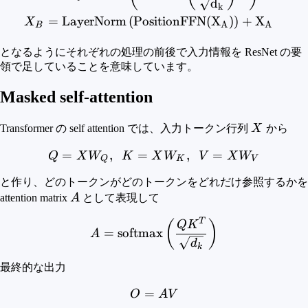
d
k
=
LayerNorm
(
PositionFFN
(
X
)
)
+
X
X
A
A
B
となるようにそれぞれの処理の前後で入力情報を ResNet の要
領で足していることを意味しています。
Masked self-attention
X
Transformer の self attention では、入力トークン行列
X
から
=
,
=
Q = XW_Q,~~ K=XW_K,
,
=
Q
X
W
K
X
W
V
X
W
Q
K
V
と作り、どのトークンがどのトークンをどれだけ参照するかを
A
attention matrix
A
として表現して
T
A = {\rm{softmax}} \left
(
)
Q
K
=
softmax
A
d
k
最終的な出力
=
O = AV
O
A
V