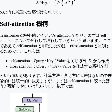
T
XW_Q = \left(W_Q^T X^
T
T
=
(
)
X
W
W
X
Q
Q
のように転置で対応づけられます。
Self-attention 機構
Transformer の中心的アイデアが attention であり、まずは self-
attention について分解して理解していきたいと思います。 ここ
であえて
self
attention と明記したのは、
cross
attention と区別す
るためです。これらは
X
self attention：Query / Key / Value を同じ系列
X
から作成
cross attention：Query と Key / Value を作成する系列が別
という違いがあります。計算方法・考え方に大差はないので理
論的には統一的に扱えますが、まずは self attention に絞ったほ
うが理解しやすいと思います。 以下では、