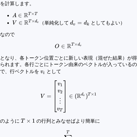
を計算します。
×
R
T
T
A \in
∈
A
×
R
\mathbb{R}^{T
T
d
V \in
∈
d_v=d_k
=
V
（単純化して
d
d
としてもよい）
v
v
k
\times T}
\mathbb{R}^{T
なので
\times d_v}
×
R
T
d
O \in \mathbb{R}^{T \ti
∈
O
v
となり、各トークン位置ごとに新しい表現（混ぜた結果）が得
られます。各行ごとにトークン由来のベクトルが入っているの
v_i
で、行ベクトルを
v
として
i
V= \begin{bmatrix} v_1\
v
1
v
2
×
1
R
d
T
=
∈
(
)
V
v
⋮
v
T
T\times
×
1
のように
T
の行列とみなせばより簡単に
1
o_i=\sum_{j=1}^{T} a_{i
T