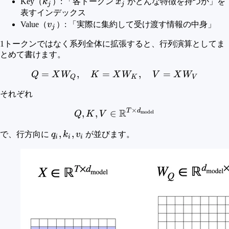
k_j
x_j
Key（
k
）: 「各トークン
x
がどんな特徴を持つか」を
j
j
表すインデックス
v_j
Value（
v
）: 「実際に集約して受け渡す情報の中身」
j
1トークンではなく系列全体に拡張すると、行列演算としてま
とめて書けます。
=
,
=
Q = XW_Q,\quad K = X
,
=
Q
X
W
K
X
W
V
X
W
Q
K
V
それぞれ
×
R
T
d
Q, K, V \in \mathbb{R}^
,
,
∈
model
Q
K
V
q_i,
,
,
で、行方向に
q
k
v
が並びます。
i
i
i
k_i,
v_i