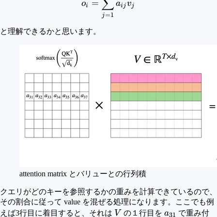
∑
=
o
a
v
i
ij
j
=
1
j
と理解できるかと思います。
attention matrix とバリューとの行列積
クエリがどのキーを参照するかの重みを計算できているので、
その割合に従って value を混ぜる処理になります。ここでも例
V
a_{31}
えば3行目に着目すると、それは
V
の１行目を
a
で重み付
31