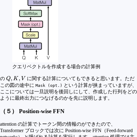
クエリベクトルを作成する場合の計算例
Q,K,V
,
,
の
Q
K
V
に関する計算についてもできると思います。ただ
この図の途中に
という計算が挟まっていますが、
Mask (opt.)
ここについては一旦説明を後回しにして、作成した行列をどの
ように最終出力につなげるのかを先に説明します。
（５） Position-wise FFN
attention の計算でトークン間の情報のができたので、
Transformer ブロックでは次に Position-wise FFN（Feed-forward
networks） と呼ばれる計算を実行します。attention 処理では主