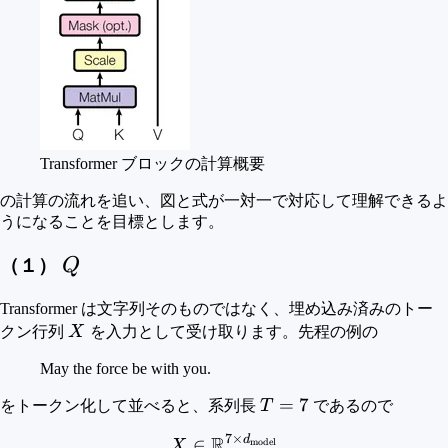
Transformer ブロックの計算概要
の計算の流れを追い、図と式が一対一で対応して理解できるよ
うになることを目標とします。
Q
（１）
Q
Transformer は文字列そのものではなく、埋め込み済みのトー
X
クン行列
X
を入力として受け取ります。先程の例の
May the force be with you.
T=7
=
7
をトークン化して並べると、系列長
T
であるので
7
×
R
d
X \in \mathbb{R}^{7 \ti
∈
model
X