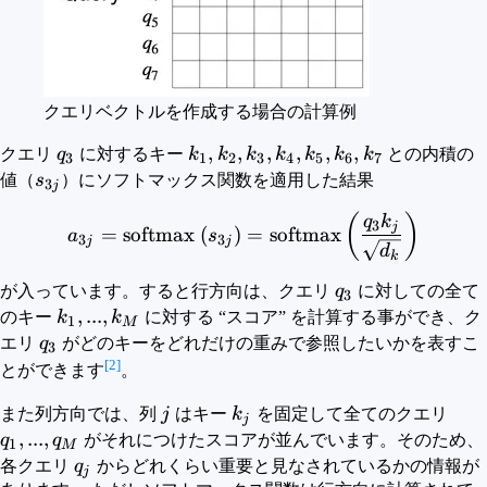
クエリベクトルを作成する場合の計算例
q_3
k_1,k_2,k_3,k_4,k_5,k_6,k_7
,
,
,
,
,
,
クエリ
q
に対するキー
k
k
k
k
k
k
k
との内積の
3
1
2
3
4
5
6
7
s_{3j}
値（
s
）にソフトマックス関数を適用した結果
3
j
a_{3j} = {\rm{softmax}}~ 
(
)
q
k
3
j
=
softmax
(
)
=
softmax
a
s
3
3
j
j
d
k
q_3
が入っています。すると行方向は、クエリ
q
に対しての全て
3
k_1,...,k_M
,
...
,
のキー
k
k
に対する “スコア” を計算する事ができ、ク
1
M
q_3
エリ
q
がどのキーをどれだけの重みで参照したいかを表すこ
3
[2]
とができます
。
j
k_j
q_1,
また列方向では、列
j
はキー
k
を固定して全てのクエリ
j
,
...
,
q
q
がそれにつけたスコアが並んでいます。そのため、
1
M
q_j
各クエリ
q
からどれくらい重要と見なされているかの情報が
j