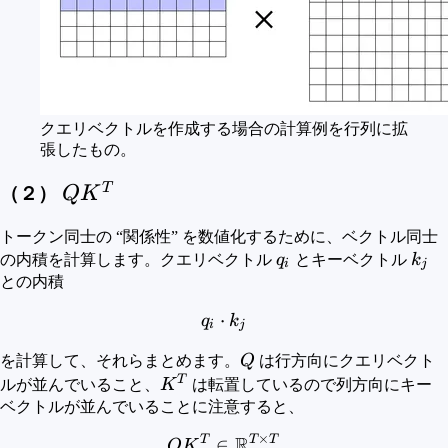
クエリベクトルを作成する場合の計算例を行列に拡
張したもの。
QK^T
T
（２）
Q
K
トークン同士の “関係性” を数値化するために、ベクトル同士
q_i
k_j
の内積を計算します。クエリベクトル
q
とキーベクトル
k
i
j
との内積
⋅
q_i \cdot k_j
q
k
i
j
Q
を計算して、それらまとめます。
Q
は行方向にクエリベクト
T
K^T
ルが並んでいること、
K
は転置しているので列方向にキー
ベクトルが並んでいることに注意すると、
×
R
T
T
T
QK^T \in \mathbb{R}^{T
∈
Q
K