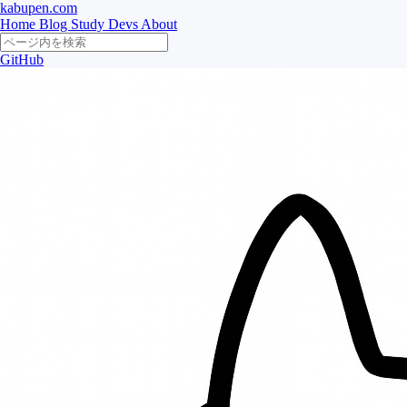
kabupen.com
Home
Blog
Study
Devs
About
GitHub