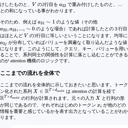
V
a_{32}
けしたものと、
V
の2行目を
a
で重み付けしたものと、…
32
との和になっている事がわかります。
a_{31}
∼
1
a_{32},a_{33
そのため、例えば
a
のような値（その他
31
\sim 1
\sim 0
,
,
...
,
∼
0
a
a
のような場合）であれば計算したとの３行目
32
33
V
はほとんど
V
の3行目に等しいということになります。均等に
a_{3j}
a
が分布していればバリューを満遍なく取り込んだような値
3
j
になります。このようにして、クエリ、キー、バリューを用い
ることで、系列同士の関係性を計算に落とし込むことができる
のが attention 機構のロジックです。
ここまでの流れを全体で
ここまでの流れを全体的に示しておきたいと思います。トーク
×
R
T
d
X \in
∈
\mat
ン化された系列
X
は attention の計算を経て
model
×
R
\mathbb{R}^{T\times
d_{\
T
d
X
の行列が計算されます。元々の入力
X
と行列の形
model
d_{\rm{model}}}
x_i
が同じであるので、それぞれはじめのトークン
x
が他のどの
i
情報を重要と感じているかを表す出力となっていることがわか
ります。