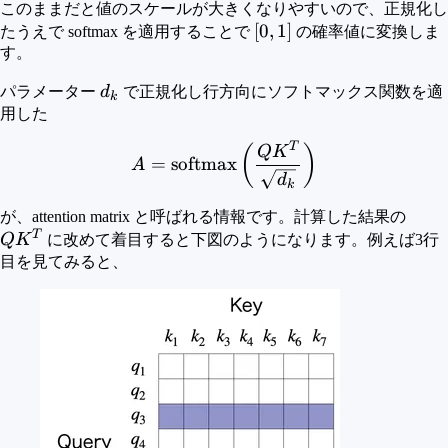
このままだと値のスケールが大きくなりやすいので、正規化し
[0,
[
0
,
1
]
たうえで softmax を適用することで
の確率値に変換しま
1]
す。
d_k
パラメーター
d
で正規化し行方向にソフトマックス関数を適
k
用した
T
A = {\rm{softmax}} \left
(
)
Q
K
=
softmax
A
d
k
QK^
が、attention matrix と呼ばれる情報です。計算した結果の
T
Q
K
に改めて着目すると下図のようになります。例えば3行
目を見てみると、