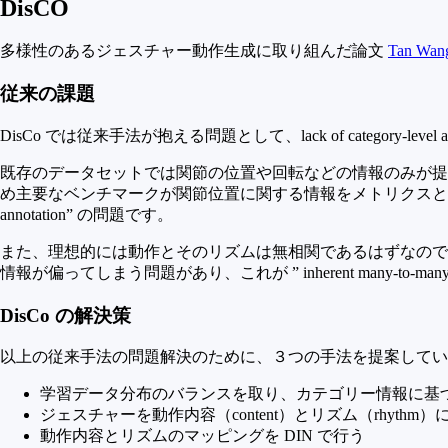
DisCO
多様性のあるジェスチャー動作生成に取り組んだ論文
Tan Wang 
従来の課題
DisCo では従来手法が抱える問題として、lack of category-level annotat
既存のデータセットでは関節の位置や回転などの情報のみが提供され
め主要なベンチマークが関節位置に関する情報をメトリクスとして使用す
annotation” の問題です。
また、理想的には動作とそのリズムは無相関であるはずなので
情報が偏ってしまう問題があり、これが ” inherent many-to-many mappi
DisCo の解決策
以上の従来手法の問題解決のために、３つの手法を提案してい
学習データ分布のバランスを取り、カテゴリー情報に基
ジェスチャーを動作内容（content）とリズム（rhythm
動作内容とリズムのマッピングを DIN で行う