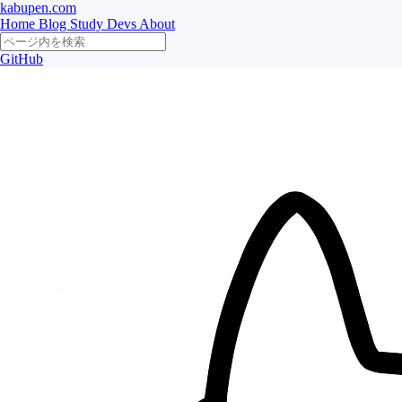
kabupen.com
Home
Blog
Study
Devs
About
GitHub