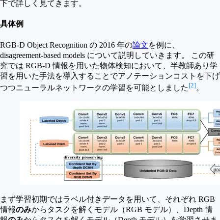
下で詳しく見てきます。
具体例
RGB-D Object Recognition の 2016 年の
論文
を例に、
disagreement-based models について説明していきます。 この研
究では RGB-D 情報を用いた物体検知において、半教師あり学
習を用いた手法を導入することでアノテーションコストを下げ
[2]
つつニューラルネットワークの学習を可能としました
。
まず学習初期ではラベル付きデータを用いて、それぞれ RGB
情報
のみ
からタスクを解くモデル（RGB モデル）、Depth 情
報
のみ
からタスクを解くモデル（Depth モデル）を学習させま