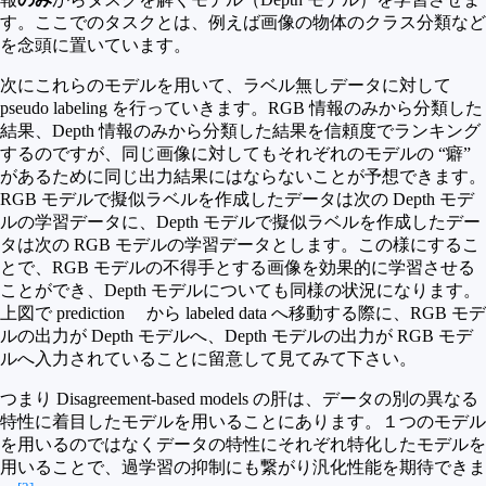
す。ここでのタスクとは、例えば画像の物体のクラス分類など
を念頭に置いています。
次にこれらのモデルを用いて、ラベル無しデータに対して
pseudo labeling を行っていきます。RGB 情報のみから分類した
結果、Depth 情報のみから分類した結果を信頼度でランキング
するのですが、同じ画像に対してもそれぞれのモデルの “癖”
があるために同じ出力結果にはならないことが予想できます。
RGB モデルで擬似ラベルを作成したデータは次の Depth モデ
ルの学習データに、Depth モデルで擬似ラベルを作成したデー
タは次の RGB モデルの学習データとします。この様にするこ
とで、RGB モデルの不得手とする画像を効果的に学習させる
ことができ、Depth モデルについても同様の状況になります。
上図で prediction から labeled data へ移動する際に、RGB モデ
ルの出力が Depth モデルへ、Depth モデルの出力が RGB モデ
ルへ入力されていることに留意して見てみて下さい。
つまり Disagreement-based models の肝は、データの別の異なる
特性に着目したモデルを用いることにあります。１つのモデル
を用いるのではなくデータの特性にそれぞれ特化したモデルを
用いることで、過学習の抑制にも繋がり汎化性能を期待できま