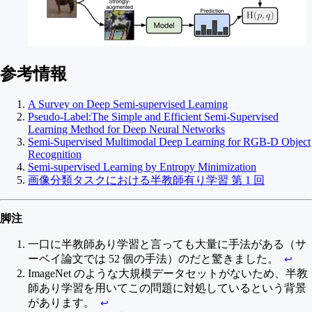
参考情報
A Survey on Deep Semi-supervised Learning
Pseudo-Label:The Simple and Efficient Semi-Supervised
Learning Method for Deep Neural Networks
Semi-Supervised Multimodal Deep Learning for RGB-D Object
Recognition
Semi-supervised Learning by Entropy Minimization
画像分類タスクにおける半教師有り学習 第 1 回
脚注
一口に半教師あり学習と言っても大量に手法がある（サ
ーベイ論文では 52 個の手法）のだと驚きました。
↩︎
ImageNet のような大規模データセットがないため、半教
師あり学習を用いてこの問題に対処しているという背景
があります。
↩︎