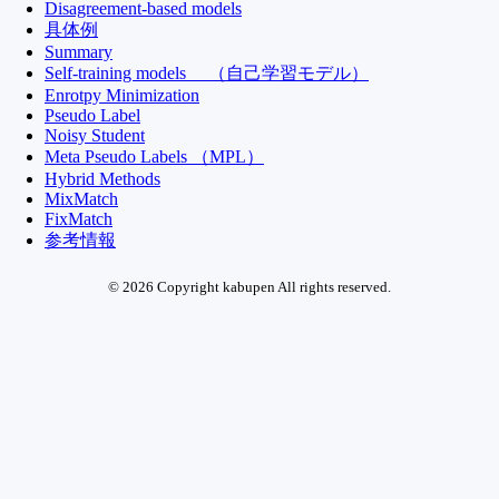
Disagreement-based models
具体例
Summary
Self-training models （自己学習モデル）
Enrotpy Minimization
Pseudo Label
Noisy Student
Meta Pseudo Labels （MPL）
Hybrid Methods
MixMatch
FixMatch
参考情報
© 2026 Copyright kabupen All rights reserved.