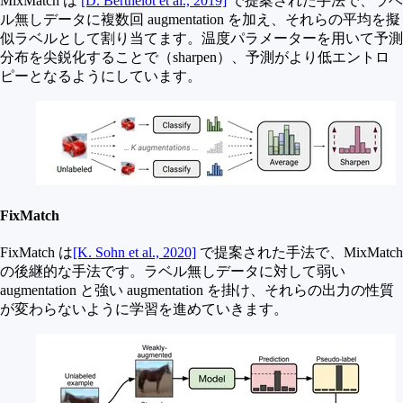
MixMatch は
[D. Berthelot et al., 2019]
で提案された手法で、ラベ
ル無しデータに複数回 augmentation を加え、それらの平均を擬
似ラベルとして割り当てます。温度パラメーターを用いて予測
分布を尖鋭化することで（sharpen）、予測がより低エントロ
ピーとなるようにしています。
FixMatch
FixMatch は
[K. Sohn et al., 2020]
で提案された手法で、MixMatch
の後継的な手法です。ラベル無しデータに対して弱い
augmentation と強い augmentation を掛け、それらの出力の性質
が変わらないように学習を進めていきます。