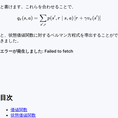
と書けます。これらを合わせることで、
∑
\begin{aligned} q_{\pi}(s,
′
′
(
,
)
=
(
,
∣
,
)
[
+
(
)
]
q
s
a
p
s
r
s
a
r
γ
v
s
π
π
′
,
s
r
と、状態価値関数に対するベルマン方程式を導出することがで
きました。
目次
価値関数
状態価値関数