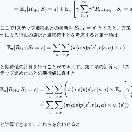
∞
[
∑
E
E
k
=
[
∣
=
]
+
=
R
S
s
γ
γ
R
S
+
1
+
+
2
π
t
t
π
t
k
t
=
0
k
′
S_{t+1}
=
ここで1ステップ遷移あとの状態を
S
s
とすると、方策
+
1
t
= s'
π
による行動の選択と遷移確率とを考慮すると第一項は
∑
∑
\begin{aligned} \mathbb{E}
′
E
[
∣
=
]
=
(
(
∣
)
(
,
∣
,
)
×
)
R
S
s
π
a
s
p
s
r
s
a
r
+
1
π
t
t
′
,
a
s
r
と期待値の計算を行うことができます。第二項の計算も、1ス
テップ進めたあとの期待値に直すと
(
[
\begin{aligned} \mathbb{E
∑
∑
′
E
E
[
∣
=
]
=
(
∣
)
(
,
∣
,
)
×
R
S
s
π
a
s
p
s
r
s
a
γ
+
1
π
t
t
π
′
,
a
s
r
∑
∑
′
′
=
(
(
∣
)
(
,
∣
,
)
×
(
)
)
π
a
s
p
s
r
s
a
v
s
π
′
,
a
s
r
と計算できます。これらを合わせると