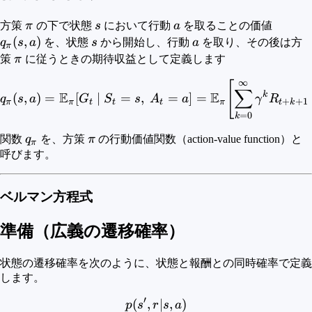
\pi
s
a
q_\pi(
方策
π
の下で状態
s
において行動
a
を取ることの価値
(
,
)
s
a
q
s
a
を、状態
s
から開始し、行動
a
を取り、その後は方
π
\pi
策
π
に従うときの期待収益として定義します
∞
q_{\pi}(s,a)=\mathbb{E}
[
∑
E
E
k
(
,
)
=
[
∣
=
,
=
]
=
q
s
a
G
S
s
A
a
γ
R
+
+
1
π
π
t
t
t
π
t
k
=
0
k
q_\pi
\pi
関数
q
を、方策
π
の行動価値関数（action-value function）と
π
呼びます。
ベルマン方程式
準備（広義の遷移確率）
状態の遷移確率を次のように、状態と報酬との同時確率で定義
します。
′
(
,
p(s',r|s,a)
∣
,
)
p
s
r
s
a