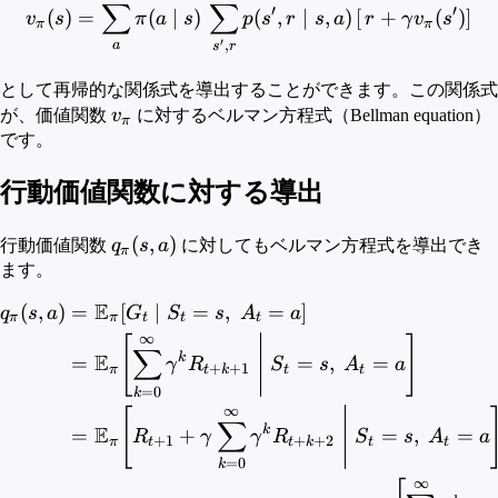
∑
∑
\begin{aligned} v_{\pi}(s)
′
′
(
)
=
(
∣
)
(
,
∣
,
)
[
+
(
)
]
v
s
π
a
s
p
s
r
s
a
r
γ
v
s
π
π
′
,
a
s
r
として再帰的な関係式を導出することができます。この関係式
v_\pi
が、価値関数
v
に対するベルマン方程式（Bellman equation）
π
です。
行動価値関数に対する導出
q_\pi(s,a)
(
,
)
行動価値関数
q
s
a
に対してもベルマン方程式を導出でき
π
ます。
E
(
,
)
=
[
∣
=
,
=
]
\begin{aligned} q_{\pi}
q
s
a
G
S
s
A
a
π
π
t
t
t
∞
[
]
∑
E
k
=
=
,
=
γ
R
S
s
A
a
+
+
1
π
t
k
t
t
=
0
k
∞
[
∑
E
k
=
+
=
,
=
R
γ
γ
R
S
s
A
a
+
1
+
+
2
π
t
t
k
t
t
=
0
k
∞