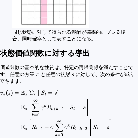
同じ状態に対して得られる報酬が確率的にブレる場
合、同時確率として表すことになる。
状態価値関数に対する導出
価値関数の基本的な性質は、特定の再帰関係を満たすことで
\pi
s
す。任意の方策
π
と任意の状態
s
に対して、次の条件が成り
立ちます。
E
(
)
=
[
∣
=
]
\begin{aligned} v_{\pi}(
v
s
G
S
s
π
π
t
t
∞
[
]
∑
E
k
=
=
γ
R
S
s
+
+
1
π
t
k
t
=
0
k
∞
[
]
∑
E
k
=
+
=
R
γ
γ
R
S
s
+
1
+
+
2
π
t
t
k
t
=
0
k