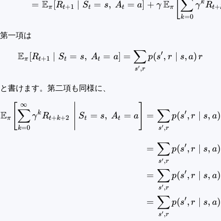
[
∑
E
E
k
=
[
∣
=
,
=
]
+
R
S
s
A
a
γ
γ
R
+
1
+
π
t
t
t
π
t
=
0
k
第一項は
∑
\begin{aligned} \mathbb{E
′
E
[
∣
=
,
=
]
=
(
,
∣
,
)
R
S
s
A
a
p
s
r
s
a
r
+
1
π
t
t
t
′
,
s
r
と書けます。第二項も同様に、
∞
[
]
\begin{aligned} \mathbb{
∑
∑
′
E
k
=
,
=
=
(
,
∣
,
)
γ
R
S
s
A
a
p
s
r
s
a
+
+
2
π
t
k
t
t
′
,
=
0
s
r
k
∑
′
=
(
,
∣
,
)
p
s
r
s
a
′
,
s
r
∑
′
=
(
,
∣
,
)
p
s
r
s
a
′
,
s
r
∑
′
=
(
,
∣
,
)
p
s
r
s
a
′
,
s
r