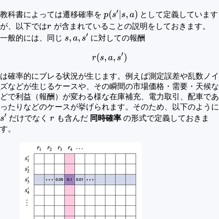
′
p(s'|s,a)
(
∣
,
)
教科書によっては遷移確率を
p
s
s
a
として定義しています
r
が、以下では
r
が含まれていることの説明をしておきます。
′
s,a,s'
,
,
一般的には、同じ
s
a
s
に対しての報酬
′
(
,
r(s,a,s')
,
)
r
s
a
s
は確率的にブレる状況が生じます。例えば測定誤差や乱数ノイ
ズなどが生じるケースや、その瞬間の市場価格・需要・天候な
どで利益（報酬）が変わる様な在庫補充、電力取引、配車であ
ったりなどのケースが挙げられます。そのため、以下のように
′
s'
r
s
だけでなく
r
も含んだ
同時確率
の形式で定義しておきま
す。