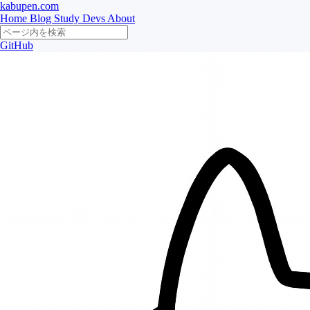
kabupen.com
Home
Blog
Study
Devs
About
GitHub