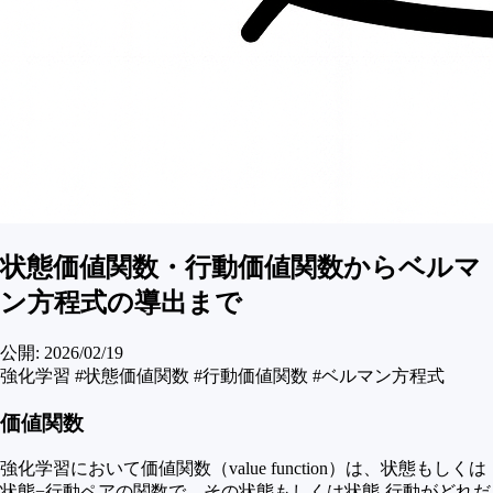
状態価値関数・行動価値関数からベルマ
ン方程式の導出まで
公開:
2026/02/19
強化学習
#状態価値関数
#行動価値関数
#ベルマン方程式
価値関数
強化学習において価値関数（value function）は、状態もしくは
状態−行動ペアの関数で、その状態もしくは状態-行動がどれだ