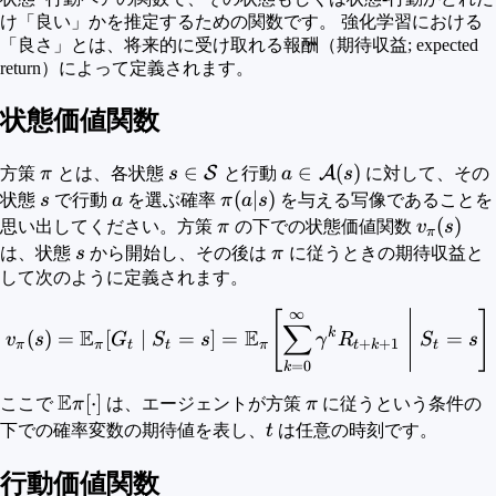
け「良い」かを推定するための関数です。 強化学習における
「良さ」とは、将来的に受け取れる報酬（期待収益; expected
return）によって定義されます。
状態価値関数
\pi
s \in
∈
a \in
∈
(
)
S
A
方策
π
とは、各状態
s
と行動
a
s
に対して、その
\mathcal{S}
\mathcal{A}
s
a
\pi(a|s)
(
∣
)
状態
s
で行動
a
を選ぶ確率
π
a
s
を与える写像であることを
(s)
\pi
v_\pi(s)
(
)
思い出してください。方策
π
の下での状態価値関数
v
s
π
s
\pi
は、状態
s
から開始し、その後は
π
に従うときの期待収益と
して次のように定義されます。
∞
v_{\pi}(s)=\mathbb{E}_{
[
]
∑
E
E
k
(
)
=
[
∣
=
]
=
=
v
s
G
S
s
γ
R
S
s
+
+
1
π
π
t
t
π
t
k
t
=
0
k
E
\mathbb{E}\pi[\cdot]
[
⋅
]
\pi
ここで
π
は、エージェントが方策
π
に従うという条件の
t
下での確率変数の期待値を表し、
t
は任意の時刻です。
行動価値関数