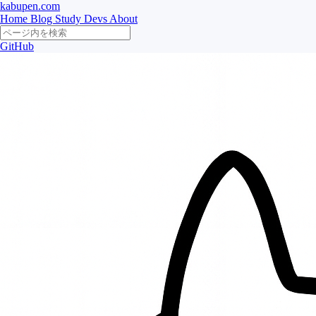
kabupen.com
Home
Blog
Study
Devs
About
GitHub