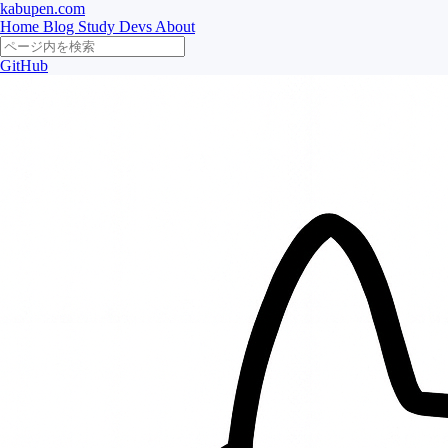
kabupen.com
Home
Blog
Study
Devs
About
GitHub