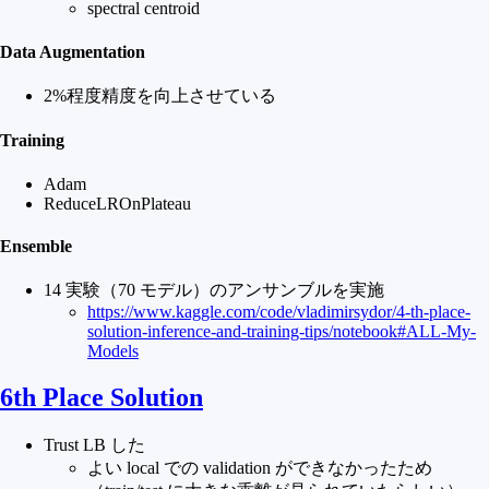
spectral centroid
Data Augmentation
2%程度精度を向上させている
Training
Adam
ReduceLROnPlateau
Ensemble
14 実験（70 モデル）のアンサンブルを実施
https://www.kaggle.com/code/vladimirsydor/4-th-place-
solution-inference-and-training-tips/notebook#ALL-My-
Models
6th Place Solution
Trust LB した
よい local での validation ができなかったため