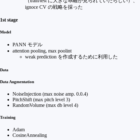
（train/test に大きな乖離が見られていたらしい）、
ignoce CV の戦略を採った
1st stage
Model
PANN モデル
attention pooling, max poolint
weak prediction を作成するために利用した
Data
Data Augmentation
NoiseInjection (max noise amp. 0.0.4)
PitchShift (max pitch level 3)
RandomVolume (max db level 4)
Training
Adam
CosineAnnealing