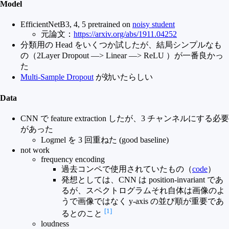
Model
EfficientNetB3, 4, 5 pretrained on
noisy student
元論文：
https://arxiv.org/abs/1911.04252
分類用の Head をいくつか試したが、結局シンプルなも
の（2Layer Dropout —> Linear —> ReLU ）が一番良かっ
た
Multi-Sample Dropout
が効いたらしい
Data
CNN で feature extraction したが、3 チャンネルにする必要
があった
Logmel を 3 回重ねた (good baseline)
not work
frequency encoding
過去コンペで使用されていたもの（
code
）
発想としては、CNN は position-invariant であ
るが、スペクトログラムそれ自体は画像のよ
うで画像ではなく y-axis の並び順が重要であ
[1]
るとのこと
loudness