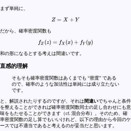
まず単純に、
=
Z=X+Y
+
Z
X
Y
だから、確率密度関数も
(
)
=
f_Z(z) = f_X(x) + f_Y(y)
(
)
+
(
)
f
z
f
x
f
y
Z
X
Y
和の形になるとする考えは間違いです。
直感的理解
そもそも確率密度関数はあくまでも “密度” である
ので、確率のような加法性は単純には成り立たない
です。
と、解説されたりするのですが、それは
間違い
でちゃんと条件
を整えることができれば確率密度関数同士の足し合わせにも意
味をもたせることができます（cf. 混合分布）。そのため、確
率密度関数の足し算でもいいけれど、以下の理由から今回のケ
ースでは不適当であると考えるのが妥当だと思います。