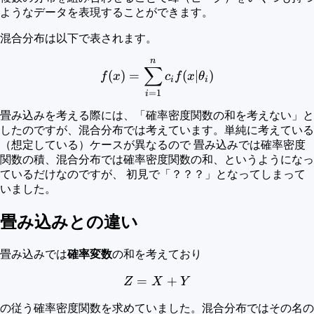
ようなデータを表現することができます。
混合分布は以下で表されます。
n
f(x) = \sum_{i=1}^n c_i f(
∑
(
)
=
(
∣
)
f
x
c
f
x
θ
i
i
=
1
i
畳み込みを考える際には、「確率密度関数の和を考えない」と
したのですが、混合分布では考えています。単純に考えている
（想定している）ケースが異なるので 畳み込みでは確率密度
関数の積、混合分布では確率密度関数の和、というようになっ
ているだけなのですが、 初見で「？？？」となってしまって
いました。
畳み込みとの違い
畳み込みでは
確率変数
の和を考えており
=
Z=X+Y
+
Z
X
Y
の従う確率密度関数を求めていました。混合分布ではその名の