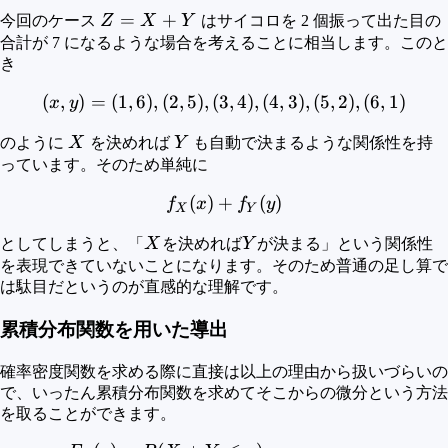
Z=X+Y
=
+
今回のケース
Z
X
Y
はサイコロを 2 個振って出た目の
合計が 7 になるような場合を考えることに相当します。このと
き
(
,
)
=
(
1
,
6
)
,
(
2
,
5
)
,
(
3
(x, y) = (1,6),(2,5),(3,4),(4,
,
4
)
,
(
4
,
3
)
,
(
5
,
2
)
,
(
6
,
1
)
x
y
X
Y
のように
X
を決めれば
Y
も自動で決まるような関係性を持
っています。そのため単純に
(
)
+
f_X(x) + f_Y(y)
(
)
f
x
f
y
X
Y
X
Y
としてしまうと、「
X
を決めれば
Y
が決まる」という関係性
を表現できていないことになります。そのため普通の足し算で
は駄目だというのが直感的な理解です。
累積分布関数を用いた導出
確率密度関数を求める際に直接は以上の理由から扱いづらいの
で、いったん累積分布関数を求めてそこからの微分という方法
を取ることができます。