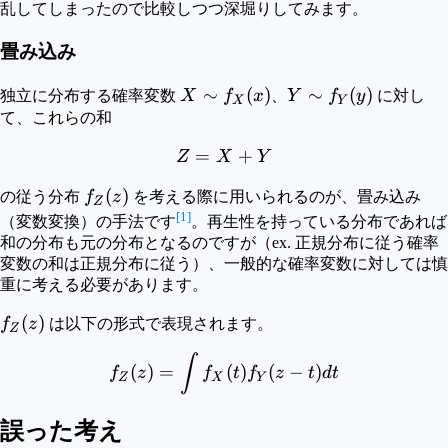
乱してしまったので比較しつつ深堀りしてみます。
畳み込み
X
∼
(
)
Y
∼
(
)
独立に分布する確率変数
X
f
x
、
Y
f
y
に対し
X
Y
\sim
\sim
て、これらの和
f_X(x)
f_Y(y)
=
Z = X+Y
+
Z
X
Y
f_Z(z)
(
)
の従う分布
f
z
を考える際に用いられるのが、畳み込み
Z
[1]
（変数変換）の手法です
。再生性を持っている分布であれば
和の分布も元の分布となるのですが（ex. 正規分布に従う確率
変数の和は正規分布に従う）、一般的な確率変数に対しては慎
重に考える必要があります。
f_Z(z)
(
)
f
z
は以下の形式で表現されます。
Z
f_Z(z) = \int f_X(t)f_Y(z-t
∫
(
)
=
(
)
(
−
)
f
z
f
t
f
z
t
d
t
Z
X
Y
誤った考え