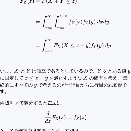
(
)
=
(
+
≤
)
\begin{aligned} F_Z(z) &=
F
z
P
X
Y
z
Z
∞
−
z
y
∫
∫
=
(
)
(
)
f
x
f
y
d
x
d
y
X
Y
−
∞
−
∞
∞
∫
=
(
≤
−
)
(
)
F
X
z
y
f
y
d
y
X
Y
−
∞
X
Y
Y
y
いま、
X
と
Y
は独立であるとしているので、
Y
をとある値
y
x\leq
≤
−
X
に固定して
x
z
y
を満たすような
X
の確率を考え、 最
z-y
y
終的にすべての
y
で考えるのが一行目からに行目の式変形で
す。
z
両辺を
z
で微分すると左辺は
d
\frac{d}{dz}F_Z(z) = f_Z
(
)
=
(
)
F
z
f
z
Z
Z
d
z
Z
と、
の確率密度関数になり、右辺は