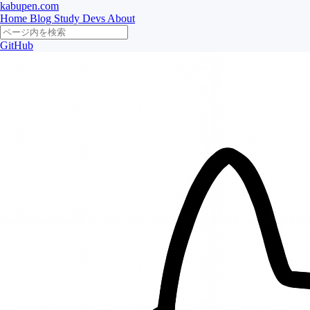
kabupen.com
Home
Blog
Study
Devs
About
GitHub