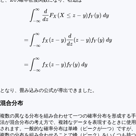
Z
∞
\begin{aligned} &\int_{-\
d
∫
(
≤
−
)
(
)
F
X
z
y
f
y
d
y
X
Y
d
z
−
∞
∞
d
∫
=
(
−
)
(
−
)
(
)
f
z
y
z
y
f
y
d
y
X
Y
d
z
−
∞
∞
∫
=
(
−
)
(
)
f
z
y
f
y
d
y
X
Y
−
∞
となり、畳み込みの公式が導出できました。
混合分布
複数の異なる分布を組み合わせて一つの確率分布を形成する手
法が混合分布の考え方で、複雑なデータを表現するときに使用
されます。一般的な確率分布は単峰（ピークが一つ）ですが、
複数の分布を組み合わせることで峰（ピーク）をいくつも持つ