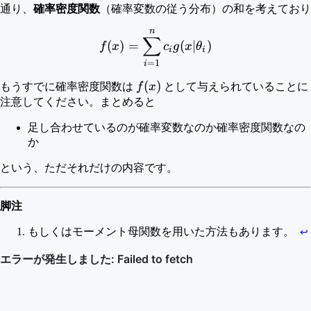
通り、
確率密度関数
（確率変数の従う分布）の和を考えており
n
f(x) = \sum_{i=1}^n c_i g
∑
(
)
=
(
∣
)
f
x
c
g
x
θ
i
i
=
1
i
f(x)
(
)
もうすでに確率密度関数は
f
x
として与えられていることに
注意してください。まとめると
足し合わせているのが確率変数なのか確率密度関数なの
か
という、ただそれだけの内容です。
脚注
もしくはモーメント母関数を用いた方法もあります。
↩︎