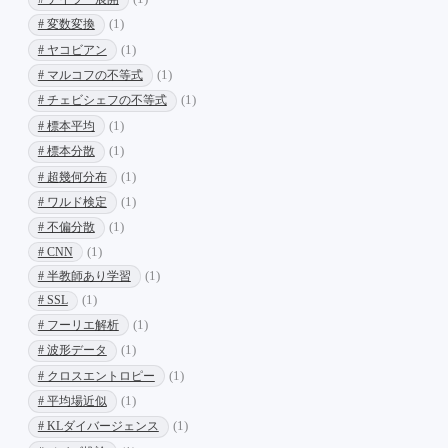
# 変数変換
(1)
# ヤコビアン
(1)
# マルコフの不等式
(1)
# チェビシェフの不等式
(1)
# 標本平均
(1)
# 標本分散
(1)
# 超幾何分布
(1)
# ワルド検定
(1)
# 不偏分散
(1)
# CNN
(1)
# 半教師あり学習
(1)
# SSL
(1)
# フーリエ解析
(1)
# 波形データ
(1)
# クロスエントロピー
(1)
# 平均場近似
(1)
# KLダイバージェンス
(1)