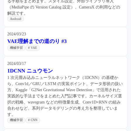
る手順をまとめます。スタイル設定、外部ライブラリ導入
（MediaPipe の Version Catalog 設定）、CameraX の利用などの
解説です。
Android
2024/03/23
VAE理解までの道のり #3
機械学習
# VAE
2024/03/17
1DCNN ニュウモン
1 次元畳み込みニューラルネットワーク（1DCNN）の基礎か
ら、Conv1d／GRU／LSTM の実装ポイント、データ形状の扱い
方、Kaggle「G2Net Gravitational Wave Detection」で活用された
実践的な手法までをまとめた入門記事です。カーネルサイズ選
択の戦略、wavegram などの特徴量生成、Conv1D×RNN の組み
合わせなど、系列データモデリングの考え方を整理していま
す。
機械学習
# CNN