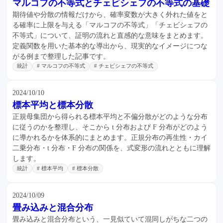
マルコフの不等式とチェビシェフの不等式の基礎
期待値や分散の情報だけから、確率変数が大きく外れた値をと
る確率に上限を与える「マルコフの不等式」「チェビシェフの
不等式」について、証明の流れと直感的な意味をまとめます。
定義関数を用いた基本的な導出から、現実的なイメージにつな
がる例まで整理した記事です。
統計
# マルコフの不等式
# チェビシェフの不等式
2024/10/10
標本平均と標本分散
正規母集団から得られる標本平均と不偏分散がどのような分布
に従うのかを整理し、そこから t 分布および F 分布がどのよう
に導かれるかを体系的にまとめます。正規分布の再生性・カイ
二乗分布・t 分布・F 分布の関係を、式変形の流れとともに理解
します。
統計
# 標本平均
# 標本分散
2024/10/09
畳み込みと混合分布
畳み込みと混合分布という、一見似ていて混同しがちな二つの