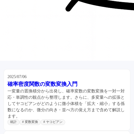
2025/07/06
確率密度関数の変数変換入門
一変量の置換積分から出発し、確率変数の変数変換を一対一対
応・単調性の観点から整理します。さらに、多変量への拡張と
してヤコビアンがどのように微小体積を「拡大・縮小」する係
数になるのか、微分の向き・並べ方の覚え方まで含めて解説し
ます。
統計
# 変数変換
# ヤコビアン