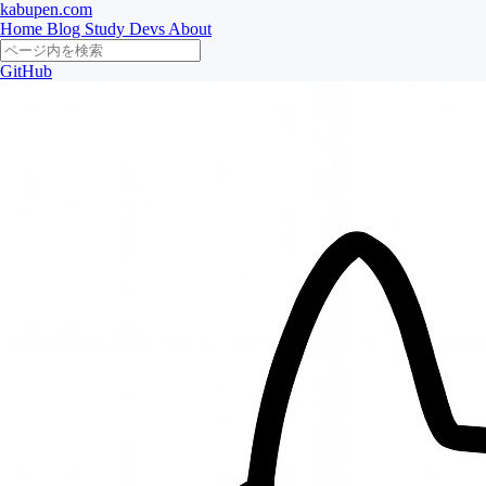
kabupen.com
Home
Blog
Study
Devs
About
GitHub