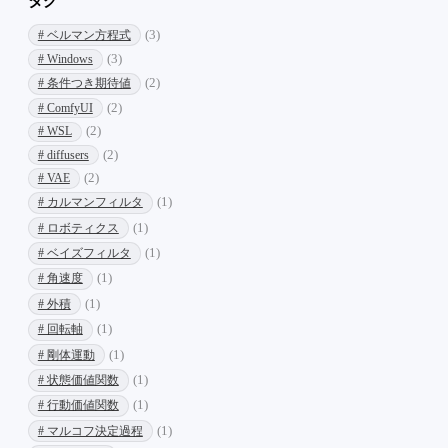
タグ
# ベルマン方程式
(3)
# Windows
(3)
# 条件つき期待値
(2)
# ComfyUI
(2)
# WSL
(2)
# diffusers
(2)
# VAE
(2)
# カルマンフィルタ
(1)
# ロボティクス
(1)
# ベイズフィルタ
(1)
# 角速度
(1)
# 外積
(1)
# 回転軸
(1)
# 剛体運動
(1)
# 状態価値関数
(1)
# 行動価値関数
(1)
# マルコフ決定過程
(1)