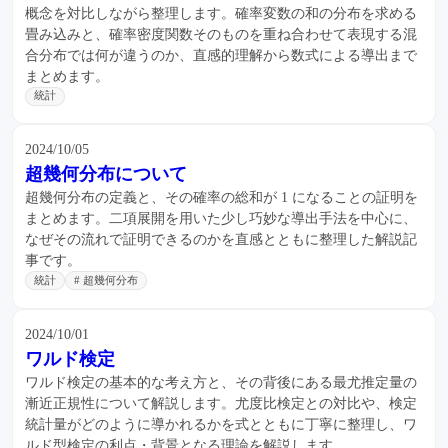
概念を対比しながら整理します。確率変数の和の分布を求める
畳み込みと、確率密度関数そのものを重ね合わせて表現する混
合分布では何が違うのか、直感的理解から数式による導出まで
まとめます。
統計
2024/10/05
超幾何分布について
超幾何分布の定義と、その確率の総和が 1 になることの証明を
まとめます。二項展開を用いた少し巧妙な導出手法を中心に、
なぜその流れで証明できるのかを直感とともに整理した解説記
事です。
統計
# 超幾何分布
2024/10/01
ワルド検定
ワルド検定の基本的な考え方と、その背後にある最尤推定量の
漸近正規性について解説します。尤度比検定との対比や、検定
統計量がどのように導かれるかを式とともに丁寧に整理し、ワ
ルド型検定の利点・背景となる理論を解説します。