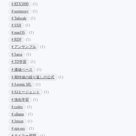
# RTX5090
(1)
# portproxy
(1)
# Tailscale
(1)
# SSH
(1)
# macOS
(1)
# RDP
(1)
# アンサンブル
(1)
# Sarsa
(1)
# TD学習
(1)
# 価値ベース
(1)
# 期待値の繰り返しの公式
(1)
# Agentic ML
(1)
# AIエージェント
(1)
# 強化学習
(1)
# codex
(1)
# ollama
(1)
# Jetson
(1)
# gpt-oss
(1)
# テイラー展開
(1)