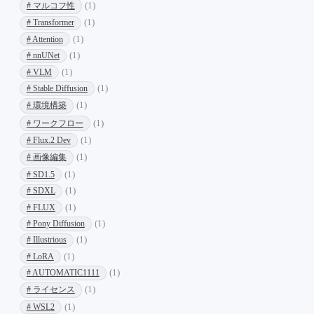
# マルコフ性
(1)
# Transformer
(1)
# Attention
(1)
# nnUNet
(1)
# VLM
(1)
# Stable Diffusion
(1)
# 環境構築
(1)
# ワークフロー
(1)
# Flux.2 Dev
(1)
# 画像編集
(1)
# SD1.5
(1)
# SDXL
(1)
# FLUX
(1)
# Pony Diffusion
(1)
# Illustrious
(1)
# LoRA
(1)
# AUTOMATIC1111
(1)
# ライセンス
(1)
# WSL2
(1)