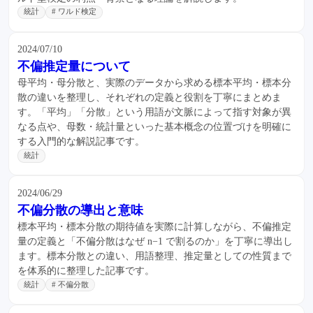
統計
# ワルド検定
2024/07/10
不偏推定量について
母平均・母分散と、実際のデータから求める標本平均・標本分
散の違いを整理し、それぞれの定義と役割を丁寧にまとめま
す。「平均」「分散」という用語が文脈によって指す対象が異
なる点や、母数・統計量といった基本概念の位置づけを明確に
する入門的な解説記事です。
統計
2024/06/29
不偏分散の導出と意味
標本平均・標本分散の期待値を実際に計算しながら、不偏推定
量の定義と「不偏分散はなぜ n−1 で割るのか」を丁寧に導出し
ます。標本分散との違い、用語整理、推定量としての性質まで
を体系的に整理した記事です。
統計
# 不偏分散