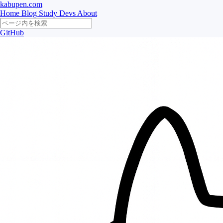
kabupen.com
Home
Blog
Study
Devs
About
GitHub