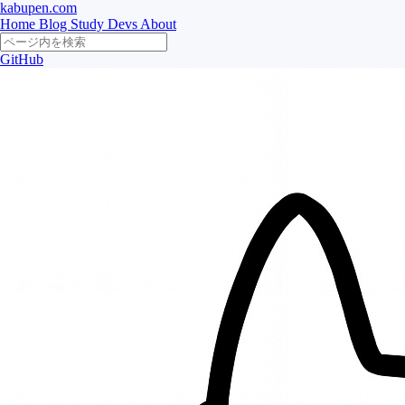
kabupen.com
Home
Blog
Study
Devs
About
GitHub