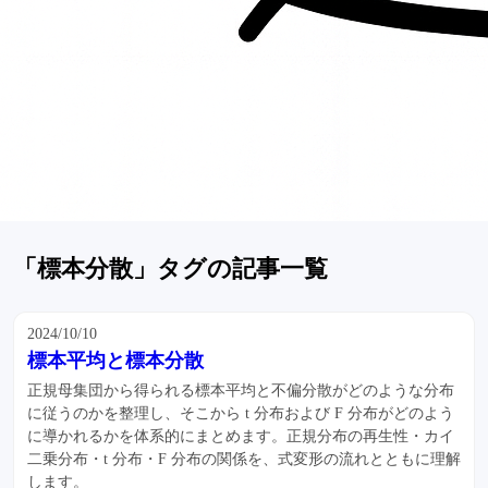
「標本分散」タグの記事一覧
2024/10/10
標本平均と標本分散
正規母集団から得られる標本平均と不偏分散がどのような分布
に従うのかを整理し、そこから t 分布および F 分布がどのよう
に導かれるかを体系的にまとめます。正規分布の再生性・カイ
二乗分布・t 分布・F 分布の関係を、式変形の流れとともに理解
します。