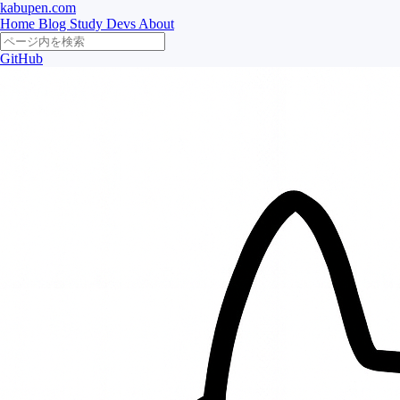
kabupen.com
Home
Blog
Study
Devs
About
GitHub