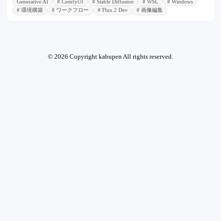
Generative AI
# ComfyUI
# Stable Diffusion
# WSL
# Windows
# 環境構築
# ワークフロー
# Flux.2 Dev
# 画像編集
© 2026 Copyright kabupen All rights reserved.