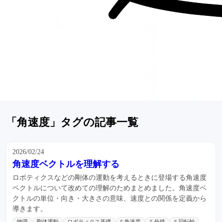
「角速度」タグの記事一覧
2026/02/24
角速度ベクトルを理解する
ロボティクスなどの剛体の運動を考えるときに登場する角速度
ベクトルについて改めての理解のためまとめました。角速度ベ
クトルの単位・向き・大きさの意味、速度との関係を定義から
導きます。
物理
剛体運動
ロボティクス基礎
# 角速度
# 外積
# 回転軸