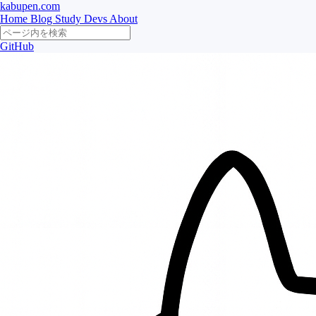
kabupen.com
Home
Blog
Study
Devs
About
GitHub