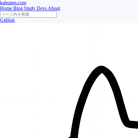
kabupen.com
Home
Blog
Study
Devs
About
GitHub