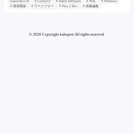
Generative AI
# ComfyUI
# Stable Diffusion
# WSL
# Windows
# 環境構築
# ワークフロー
# Flux.2 Dev
# 画像編集
© 2026 Copyright kabupen All rights reserved.