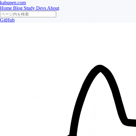
kabupen.com
Home
Blog
Study
Devs
About
GitHub