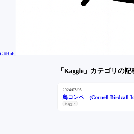
GitHub
「Kaggle」カテゴリの
2024/03/05
鳥コンペ (Cornell Birdcall Iden
Kaggle