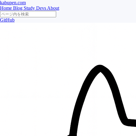
kabupen.com
Home
Blog
Study
Devs
About
GitHub