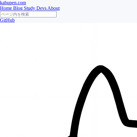
kabupen.com
Home
Blog
Study
Devs
About
GitHub